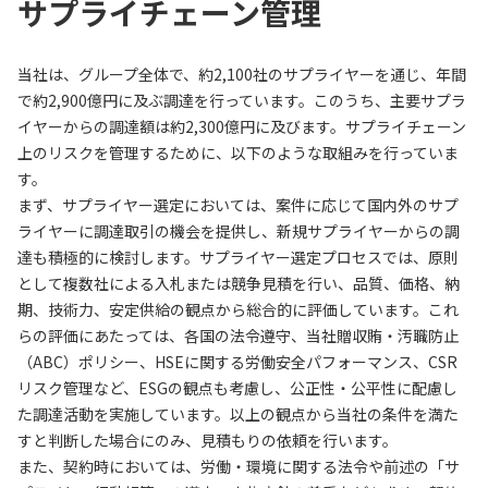
サプライチェーン管理
当社は、グループ全体で、約2,100社のサプライヤーを通じ、年間
で約2,900億円に及ぶ調達を行っています。このうち、主要サプラ
イヤーからの調達額は約2,300億円に及びます。サプライチェーン
上のリスクを管理するために、以下のような取組みを行っていま
す。
まず、サプライヤー選定においては、案件に応じて国内外のサプ
ライヤーに調達取引の機会を提供し、新規サプライヤーからの調
達も積極的に検討します。サプライヤー選定プロセスでは、原則
として複数社による入札または競争見積を行い、品質、価格、納
期、技術力、安定供給の観点から総合的に評価しています。これ
らの評価にあたっては、各国の法令遵守、当社贈収賄・汚職防止
（ABC）ポリシー、HSEに関する労働安全パフォーマンス、CSR
リスク管理など、ESGの観点も考慮し、公正性・公平性に配慮し
た調達活動を実施しています。以上の観点から当社の条件を満た
すと判断した場合にのみ、見積もりの依頼を行います。
また、契約時においては、労働・環境に関する法令や前述の「サ