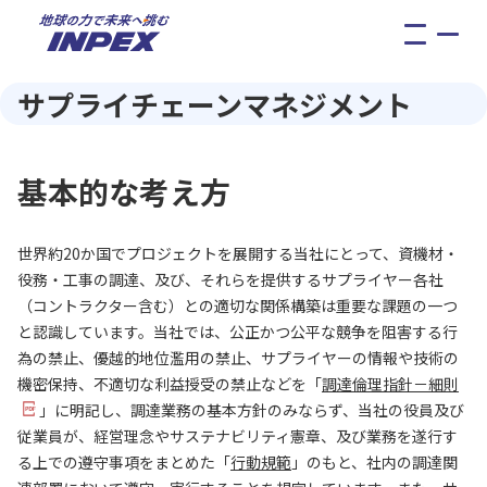
メ
ニ
ュ
サプライチェーンマネジメント
ー
基本的な考え方
世界約20か国でプロジェクトを展開する当社にとって、資機材・
役務・工事の調達、及び、それらを提供するサプライヤー各社
（コントラクター含む）との適切な関係構築は重要な課題の一つ
と認識しています。当社では、公正かつ公平な競争を阻害する行
為の禁止、優越的地位濫用の禁止、サプライヤーの情報や技術の
機密保持、不適切な利益授受の禁止などを「
調達倫理指針－細則
」に明記し、調達業務の基本方針のみならず、当社の役員及び
従業員が、経営理念やサステナビリティ憲章、及び業務を遂行す
る上での遵守事項をまとめた「
行動規範
」のもと、社内の調達関