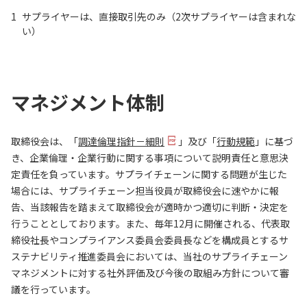
1
サプライヤーは、直接取引先のみ（2次サプライヤーは含まれな
い）
マネジメント体制
取締役会は、「
調達倫理指針－細則
」及び「
行動規範
」に基づ
き、企業倫理・企業行動に関する事項について説明責任と意思決
定責任を負っています。サプライチェーンに関する問題が生じた
場合には、サプライチェーン担当役員が取締役会に速やかに報
告、当該報告を踏まえて取締役会が適時かつ適切に判断・決定を
行うこととしております。また、毎年12月に開催される、代表取
締役社長やコンプライアンス委員会委員長などを構成員とするサ
ステナビリティ推進委員会においては、当社のサプライチェーン
マネジメントに対する社外評価及び今後の取組み方針について審
議を行っています。