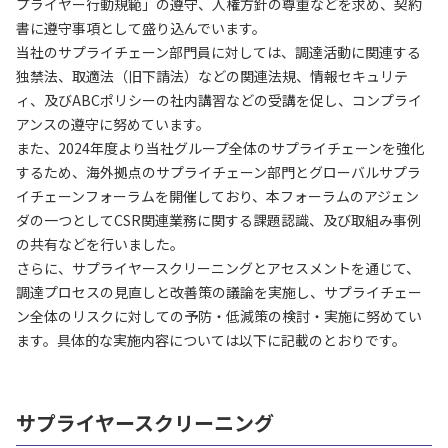
プライヤー行動規範」の遵守、人権方針の尊重などを求め、契約
書に遵守事項として盛り込んでいます。
当社のサプライチェーン部門員に対しては、調達活動に関連する
独禁法、取適法（旧下請法）などの関連法規、情報セキュリテ
ィ、及びABCポリシーの社内講習などの受講を促し、コンプライ
アンスの遵守に努めています。
また、2024年度より当社グループ全体のサプライチェーンを強化
するため、海外拠点のサプライチェーン部門とグローバルサプラ
イチェーンフォーラムを開催しており、本フォーラムのアジェン
ダの一つとしてCSR関連業務に関する課題認識、及び取組み事例
の共有などを行いました。
さらに、サプライヤースクリーニングとアセスメントを通じて、
調達プロセスの見直しと改善策の議論を実施し、サプライチェー
ン全体のリスクに対しての予防・低減策の検討・実施に努めてい
ます。具体的な実施内容については以下に記載のとおりです。
サプライヤースクリーニング