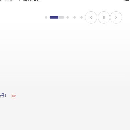
1
2
3枚目
4
5
枚
枚
のスラ
枚
枚
一
目
目
イドを
目
目
時
の
の
表示
の
の
停
ス
ス
ス
ス
止
ラ
ラ
ラ
ラ
イ
イ
イ
イ
ド
ド
ド
ド
を
を
を
を
表
表
表
表
示
示
示
示
取得）