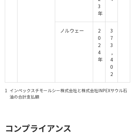
3
年
ノルウェー
2
3
0
7
2
3
4
,
年
4
0
2
1
インペックスチモールシー株式会社と株式会社INPEXサウル石
油の合計支払額
コンプライアンス