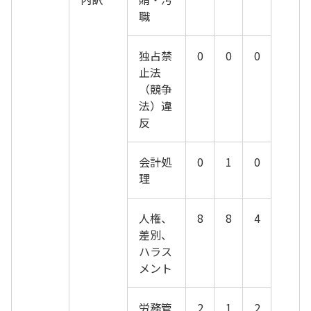
職
独占禁
0
0
0
止法
（競争
法）違
反
会計処
0
1
0
理
人権、
8
8
4
差別、
ハラス
メント
労務管
2
1
2