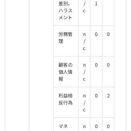
差別、
/
1
ハラス
c
メント
労務管
n
0
0
理
/
c
顧客の
n
0
0
個人情
/
報
c
利益相
n
0
2
反行為
/
c
マネ
n
0
0