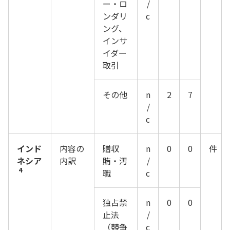
ー・ロ
/
ンダリ
c
ング、
インサ
イダー
取引
その他
n
2
7
/
c
インド
内容の
贈収
n
0
0
件
ネシア
内訳
賄・汚
/
4
職
c
独占禁
n
0
0
止法
/
（競争
c