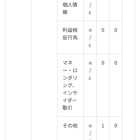
個人情
/
報
c
利益相
n
0
0
反行為
/
c
マネ
n
0
0
ー・ロ
/
ンダリ
c
ング、
インサ
イダー
取引
その他
n
1
0
/