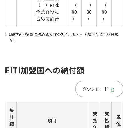
（ ）内は
（
（
（
全監査役に
80
80
80
占める割合
）
）
）
1
取締役・役員に占める女性の割合は9.8％（2026年3月27日現
在）
EITI加盟国への納付額
ダウンロード
集
支
支
計
単
項目
払
払
範
位
年
額