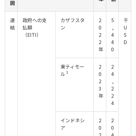
囲
連
政府への支
カザフスタ
2
5
千
結
払額
ン
0
,
U
（EITI）
2
4
S
2
4
D
年
0
東ティモー
2
2
1
ル
0
4
2
,
3
2
年
2
4
インドネシ
2
2
ア
0
0
2
4