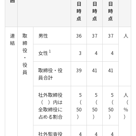
囲
日
日
日
時
時
時
点
点
点
連
取
男性
36
37
37
人
結
締
役
1
女性
3
4
4
・
役
取締役・役
39
41
41
員
員合計
社外取締役
5
5
5
人
（ ）内は
（
（
（
（
全取締役に
50
50
50
％
占める割合
）
）
）
）
社外監査役
4
4
4