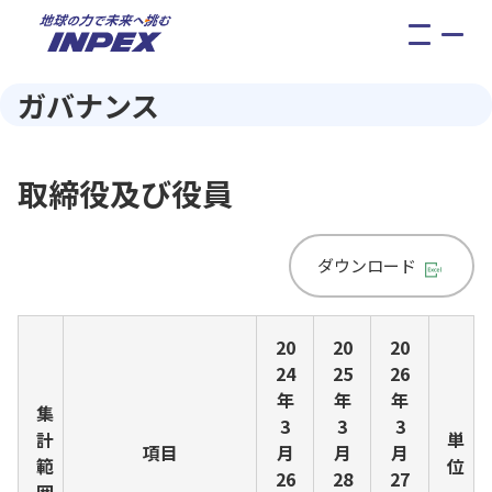
メ
ニ
ュ
ガバナンス
ー
取締役及び役員
ダウンロード
20
20
20
24
25
26
年
年
年
集
3
3
3
計
単
項目
月
月
月
範
位
26
28
27