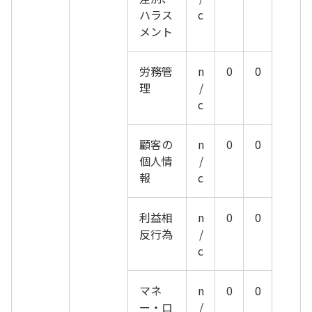
ハラス
c
メント
労務管
n
0
0
理
/
c
顧客の
n
0
0
個人情
/
報
c
利益相
n
0
0
反行為
/
c
マネ
n
0
0
ー・ロ
/