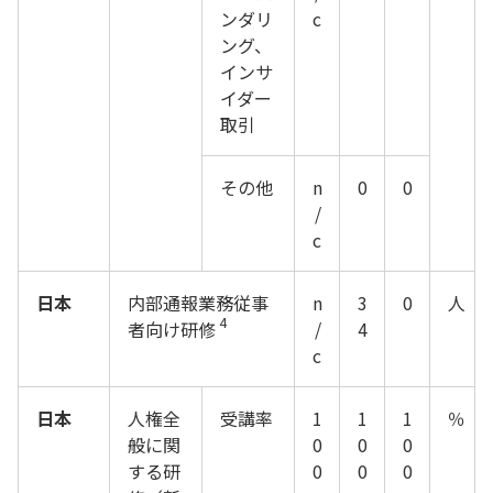
ンダリ
c
ング、
インサ
イダー
取引
その他
n
0
0
/
c
日本
内部通報業務従事
n
3
0
人
4
者向け研修
/
4
c
日本
人権全
受講率
1
1
1
％
般に関
0
0
0
する研
0
0
0