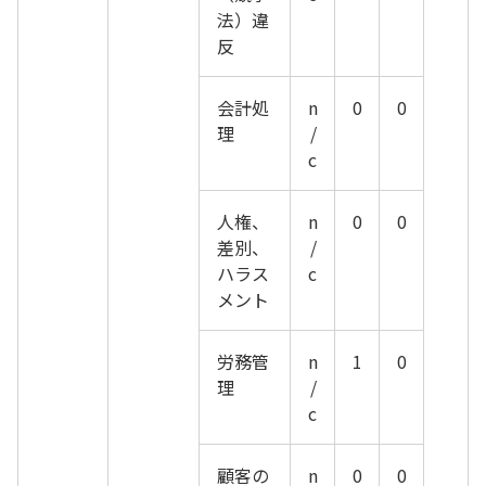
法）違
反
会計処
n
0
0
理
/
c
人権、
n
0
0
差別、
/
ハラス
c
メント
労務管
n
1
0
理
/
c
顧客の
n
0
0