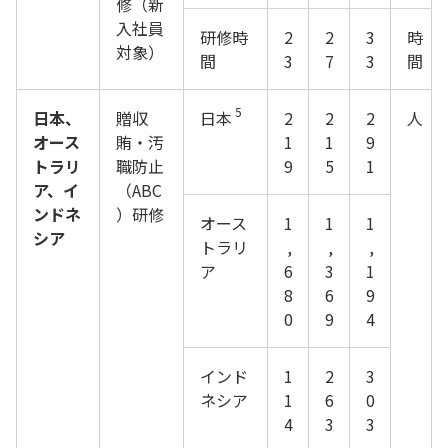
修（新
入社員
研修時
2
2
3
時
対象）
間
3
7
3
間
5
日本、
贈収
日本
2
2
2
人
オース
賄・汚
1
1
9
トラリ
職防止
9
5
1
ア、イ
（ABC
ンドネ
）研修
オース
1
1
1
シア
トラリ
,
,
,
ア
6
3
1
8
6
9
0
9
4
インド
1
2
3
ネシア
1
6
0
4
3
3