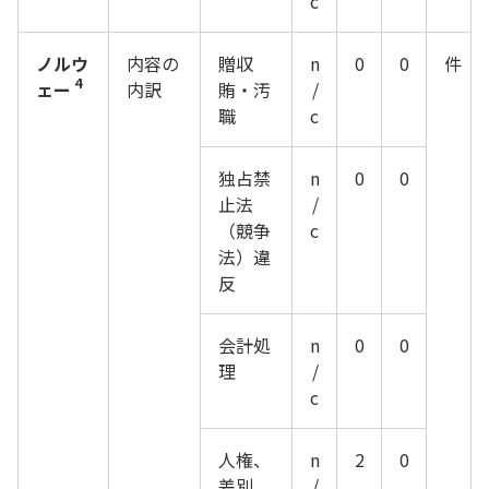
c
ノルウ
内容の
贈収
n
0
0
件
4
ェー
内訳
賄・汚
/
職
c
独占禁
n
0
0
止法
/
（競争
c
法）違
反
会計処
n
0
0
理
/
c
人権、
n
2
0
差別、
/