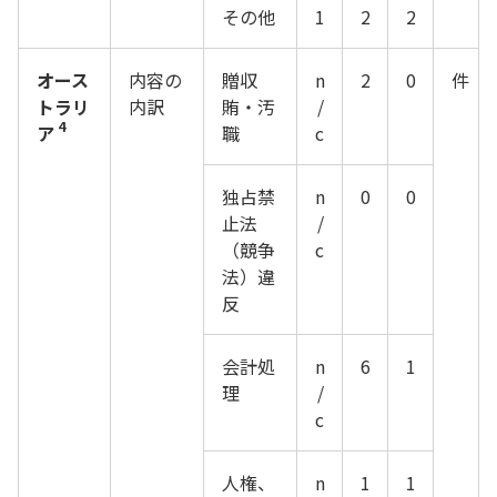
その他
1
2
2
オース
内容の
贈収
n
2
0
件
トラリ
内訳
賄・汚
/
4
ア
職
c
独占禁
n
0
0
止法
/
（競争
c
法）違
反
会計処
n
6
1
理
/
c
人権、
n
1
1