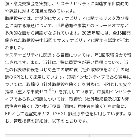
演・意見交換会を実施し、サステナビリティに関連する世間動向
や課題に対する知見を深めています。
取締役会では、定期的にサステナビリティに関するリスク及び機
会に関する議題について、世界動向や事業とのトレードオフなど
多角的な面から議論がなされています。2025年度には、全15回開
催された取締役会中13回でサステナビリティに関する議論が行わ
れました。
サステナビリティに関連する目標については、年1回取締役会で報
告されます。また、当社は、特に重要性が高い目標について、当
社の代表取締役をはじめ全ての取締役（社外取締役を除く）の報
酬のKPIとして採用しています。短期インセンティブである賞与に
ついては、取締役（社外取締役を除く）を対象に、KPIとして安全
※1
指標（重大な事故ゼロ
）を採用しています。中長期インセンテ
ィブである株式報酬については、取締役（社外取締役及び国内非
居住者を除く）及び執行役員（国内非居住者を除く）を対象に、
KPIとして温室効果ガス（GHG）排出原単位を採用しています。な
お、管理指標の詳細は、以下のとおりです。