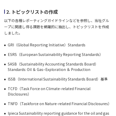
2. トピックリストの作成
以下の各種レポーティングガイドラインなどを参照し、当社グル
ープに関連し得る課題を網羅的に抽出し、トピックリストを作成
しました。
GRI（Global Reporting Initiative）Standards
ESRS（European Sustainability Reporting Standards）
SASB（Sustainability Accounting Standards Board）
Standards: Oil ＆ Gas–Exploration ＆ Production
ISSB（International Sustainability Standards Board）基準
TCFD（Task Force on Climate-related Financial
Disclosures）
TNFD（Taskforce on Nature-related Financial Disclosures）
Ipieca Sustainability reporting guidance for the oil and gas