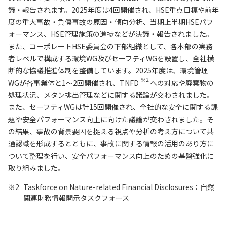
議・報告されます。2025年度は4回開催され、HSE重点目標や前年
度の重大事故・負傷事故の原因・傾向分析、当期上半期HSEパフ
ォーマンス、HSE管理施策の進捗などが決議・報告されました。
また、コーポレートHSE委員会の下部組織として、各本部の実務
者レベルで構成する環境WG及びセーフティWGを設置し、全社横
断的な協議推進体制を整備しています。2025年度は、環境管理
※2
WGが各事業体と1～2回開催され、TNFD
への対応や廃棄物の
処理状況、メタン排出管理などに関する議論が交わされました。
また、セーフティWGは計15回開催され、全社的な安全に関する課
題や安全パフォーマンス向上に向けた議論が交わされました。そ
の結果、事故の背景要因を捉える視点や分析の考え方について共
通認識を形成するとともに、事故に関する情報の活用のあり方に
ついて整理を行い、安全パフォーマンス向上のための基盤強化に
取り組みました。
※2
Taskforce on Nature-related Financial Disclosures：自然
関連財務情報開示タスクフォース