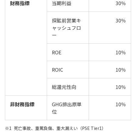
財務指標
当期利益
30％
探鉱前営業キ
30％
ャッシュフロ
ー
ROE
10％
ROIC
10％
総還元性向
10％
非財務指標
GHG排出原単
10％
位
※1
死亡事故、重篤負傷、重大漏えい（PSE Tier1）