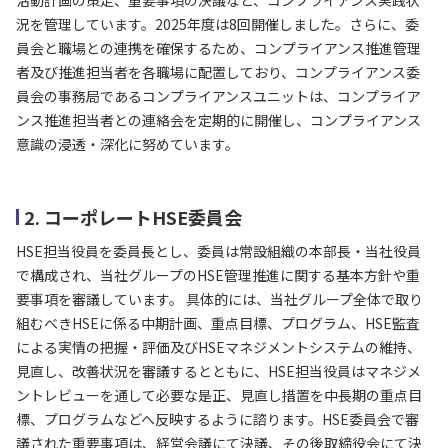
活動計画の策定、重要事項の決議など、コンプライアンス実践状
況を管理しています。2025年度は8回開催しました。さらに、委
員会と職場との連携を確保するため、コンプライアンス推進管理
者及び推進担当者を各職場に配置しており、コンプライアンス委
員会の事務局であるコンプライアンスユニットは、コンプライア
ンス推進担当者との連絡会を定期的に開催し、コンプライアンス
意識の浸透・深化に努めています。
2. コーポレートHSE委員会
HSE担当役員を委員長とし、委員は常設組織の本部長・当社役員
で構成され、当社グループのHSE管理推進に関する基本方針や重
要事項を審議しています。 具体的には、当社グループ全体で取り
組むべきHSEに係る中期計画、重点目標、プログラム、HSE監査
による実情の把握・評価及びHSEマネジメントシステムの維持、
見直し、改善状況を審議するとともに、HSE担当役員はマネジメ
ントレビューを通して必要な是正、見直し措置を中長期の重点目
標、プログラムなどへ反映するように諮ります。HSE委員会で審
議された重要事項は、経営会議にて決議、その後取締役会にて決